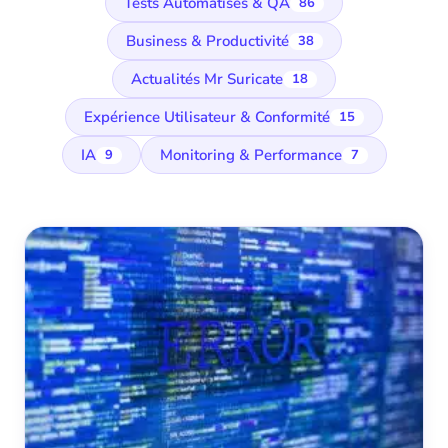
Tests Automatisés & QA
86
Business & Productivité
38
Actualités Mr Suricate
18
Expérience Utilisateur & Conformité
15
IA
Monitoring & Performance
9
7